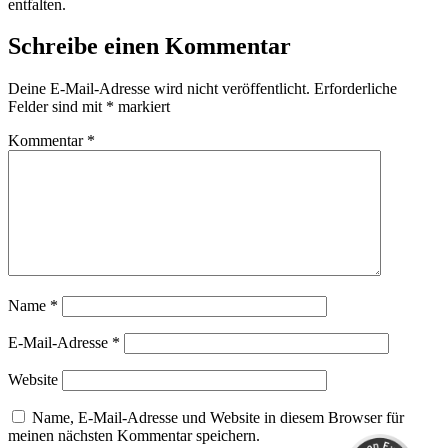
entfalten.
Schreibe einen Kommentar
Deine E-Mail-Adresse wird nicht veröffentlicht.
Erforderliche
Felder sind mit
*
markiert
Kommentar
*
Name
*
E-Mail-Adresse
*
Kundenbewertungen und Erfahrungen zu
Mario Kaminski
Website
SEHR GUT
%
100
Name, E-Mail-Adresse und Website in diesem Browser für
Empfehlungen auf
meinen nächsten Kommentar speichern.