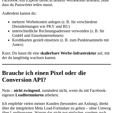
Facebook Ads Experte direkt in deinem Werbekonto arbeiten, ohne
dass du Passwörter teilen musst.
Außerdem kannst du:
mehrere Werbekonten anlegen (z. B. für verschiedene
Dienstleistungen wie PKV und BU)
unterschiedliche Rechnungsadressen verwenden (z. B. für
GmbH und Einzelunternehmen)
Kreditkarten gezielt einsetzen (z. B. zum Punktesammeln mit
Amex)
Kurz: Du baust dir eine
skalierbare Werbe-Infrastruktur
auf, mit
der du langfristig wachsen kannst.
Brauche ich einen Pixel oder die
Conversion API?
Nein –
nicht zwingend
, zumindest nicht, wenn du mit Facebook-
eigenen
Leadformularen
arbeitest.
Ich empfehle vielen meiner Kunden (besonders am Anfang), direkt
über die integrierten Meta Lead-Formulare zu gehen – ohne Umweg
über Landingpages. Warum das nicht nur einfacher, sondern auch