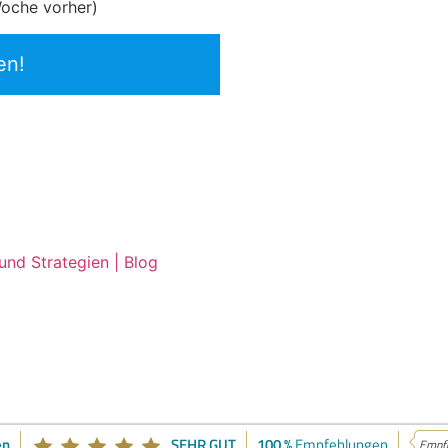
Woche vorher)
en!
nd Strategien | Blog
en
SEHR GUT
100 %
Empfehlungen
Empfe