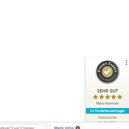
Kundenbewertungen und Erfahrungen zu
Mario Kaminski
%
100
SEHR GUT
Empfehlungen auf
ProvenExpert.com
5,00
/
4,88
24
Bewertungen auf ProvenExpert.com
Blick aufs ProvenExpert-Profil werfen
SEHR GUT
Alexander H.
5,00
Mario Kaminski
Herr Kaminski hat eine sehr angenehme,
24
Kundenbewertungen
ruhige und sachliche Art in der er alle Fragen
kompetent beantwortet ...
Authentizität
04.02.2026
Mehr Infos
i
hlung! 5 von 5 Sternen.